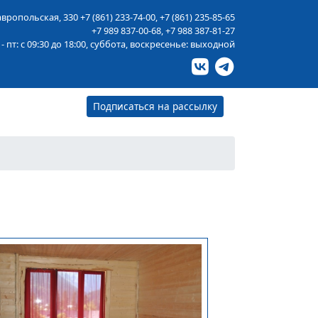
тавропольская, 330
+7 (861) 233-74-00
,
+7 (861) 235-85-65
+7 989 837-00-68
,
+7 988 387-81-27
 - пт: с 09:30 до 18:00, суббота, воскресенье: выходной
Подписаться на рассылку