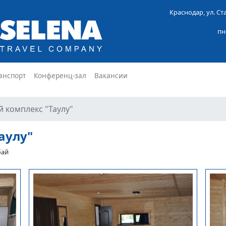
Краснодар, ул. С
пн
анспорт
Конференц-зал
Вакансии
 комплекс "Таулу"
аулу"
бай