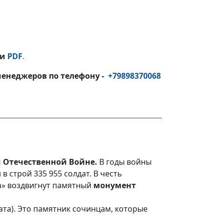
и
PDF
.
менеджеров по телефону -
+79898370068
й Отечественной Войне.
В годы войны
 строй 335 955 солдат. В честь
ра» воздвигнут памятный
монумент
ата). Это памятник сочинцам, которые