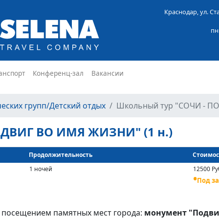
Краснодар, ул. С
пн
анспорт
Конференц-зал
Вакансии
ческих групп/Детский отдых
Школьный тур "СОЧИ - П
ДВИГ ВО ИМЯ ЖИЗНИ" (1 н.)
Продолжительность
Стоимост
1 ночей
12500 Ру
Под з
с посещением памятных мест города:
монумент "Подви