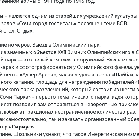
венной войны с 1941 года по 1945 год.
чи
– является одним из старейших учреждений культуры 
з залов «Сочи-город-госпиталь» посвящен теме ВОВ.
 стол. Отдых.
ние номеров. Выезд в Олимпийский парк.
 из значимых объектов XXII Зимних Олимпийских игр в 
 парк — это целый комплекс сооружений. Здесь можно
-карах и сфотографироваться у Олимпийского факела, 
 центр «Адлер-Арена», малая ледовая арена «Шайба», к
рного катания, площадь для награждения победителей «
ческого парка развлечений, который состоит из шести з
очи Парка» – первого тематического парка, идея котор
билет позволит вам отправиться в невероятные приклю
а любых аттракционах неограниченное количество раз.
 самостоятельно, так и заказать организованный обед в 
нтр «Сириус».
лине. Школьники узнают, что такое Имеретинская низме