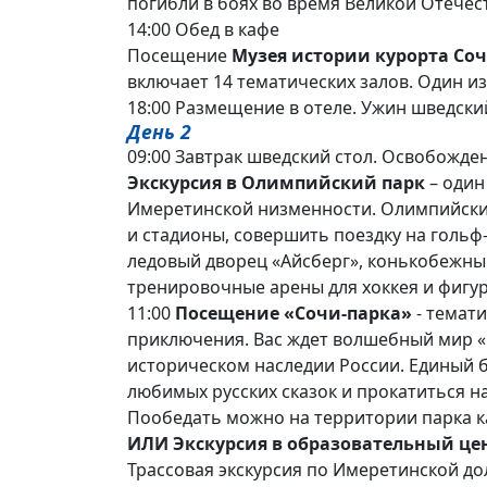
погибли в боях во время Великой Отечест
14:00 Обед в кафе
Посещение
Музея истории курорта Со
включает 14 тематических залов. Один и
18:00 Размещение в отеле. Ужин шведский
День 2
09:00 Завтрак шведский стол. Освобожде
Экскурсия в Олимпийский парк
– один
Имеретинской низменности. Олимпийский
и стадионы, совершить поездку на гольф
ледовый дворец «Айсберг», конькобежный
тренировочные арены для хоккея и фигу
11:00
Посещение «Сочи-парка»
- темати
приключения. Вас ждет волшебный мир «С
историческом наследии России. Единый 
любимых русских сказок и прокатиться н
Пообедать можно на территории парка как
ИЛИ Экскурсия в образовательный це
Трассовая экскурсия по Имеретинской до