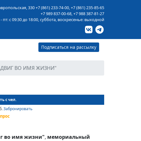
тавропольская, 330
+7 (861) 233-74-00
,
+7 (861) 235-85-65
+7 989 837-00-68
,
+7 988 387-81-27
 - пт: с 09:30 до 18:00, суббота, воскресенье: выходной
Подписаться на рассылку
ОДВИГ ВО ИМЯ ЖИЗНИ"
ь с чел.
б.
Забронировать
апрос
г во имя жизни"
,
мемориальный