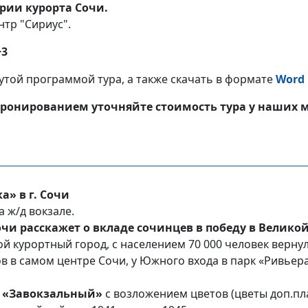
рии курорта Сочи.
тр "Сириус".
+3
утой программой тура, а также скачать в формате
Word
ронированием уточняйте стоимость тура у наших 
а» в г. Сочи
а ж/д вокзале.
очи расскажет о вкладе сочинцев в победу в Велико
курортный город, с населением 70 000 человек вернул в
в в самом центре Сочи, у Южного входа в парк «Ривье
 «Завокзальный»
с возложением цветов (цветы доп.пл