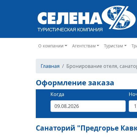
О компании
Агентствам
Туристам
Тр
Главная
Бронирование отеля, санато
Оформление заказа
Когда
Но
Санаторий "Предгорье Кав