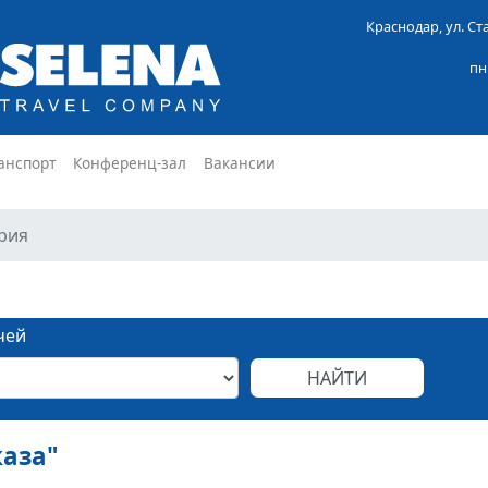
Краснодар, ул. С
пн
анспорт
Конференц-зал
Вакансии
рия
чей
каза"