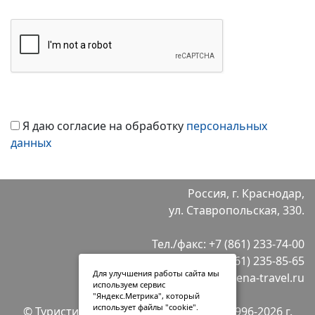
Я даю согласие на обработку
персональных
данных
Россия, г. Краснодар,
ул. Ставропольская, 330.
Тел./факс:
+7 (861) 233-74-00
+7 (861) 235-85-65
Для улучшения работы сайта мы
E-mail:
info@selena-travel.ru
используем сервис
"Яндекс.Метрика", который
использует файлы "cookie".
© Туристическая компания "Селена" 1996-2026 г.