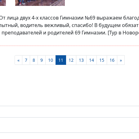
т лица двух 4-х классов Гимназии №69 выражаем благо
пытный, водитель вежливый, спасибо! В будущем обяза
преподавателей и родителей 69 Гимназии. [Тур в Новоро
«
7
8
9
10
11
12
13
14
15
16
»