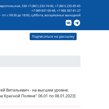
тавропольская, 330
+7 (861) 233-74-00
,
+7 (861) 235-85-65
+7 989 837-00-68
,
+7 988 387-81-27
 - пт: с 09:30 до 18:00, суббота, воскресенье: выходной
Подписаться на рассылку
ей Витальевич - на высшем уровне.
 Красной Поляне" 06.01 по 08.01.2023]