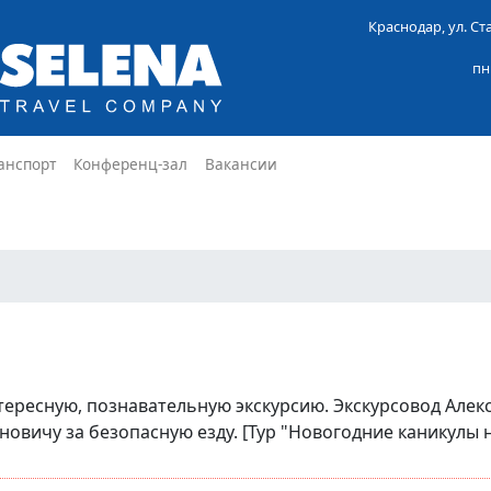
Краснодар, ул. С
пн
анспорт
Конференц-зал
Вакансии
ересную, познавательную экскурсию. Экскурсовод Алекс
вичу за безопасную езду. [Тур "Новогодние каникулы на