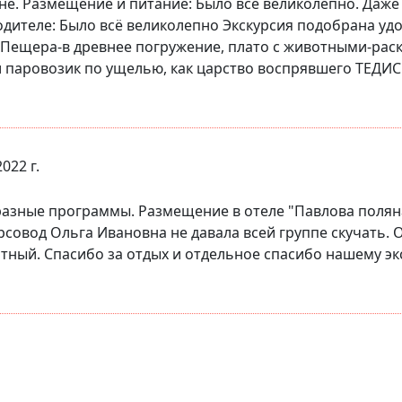
не. Размещение и питание: Было всё великолепно. Даж
одителе: Было всё великолепно Экскурсия подобрана уд
 Пещера-в древнее погружение, плато с животными-раск
 паровозик по ущелью, как царство воспрявшего ТЕДИС. 
2022 г.
азные программы. Размещение в отеле "Павлова поляна
совод Ольга Ивановна не давала всей группе скучать.
ный. Спасибо за отдых и отдельное спасибо нашему эк