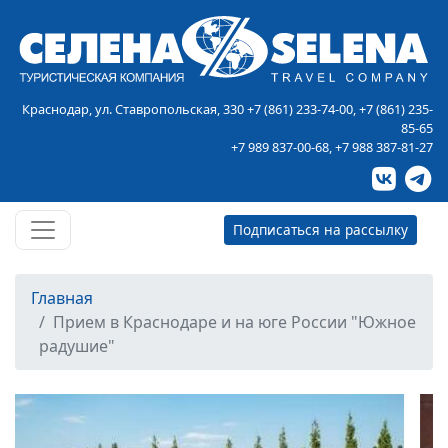
Краснодар, ул. Ставропольская, 330
+7 (861) 233-74-00
,
+7 (861) 235-
85-65
+7 989 837-00-68
,
+7 988 387-81-27
Подписаться на рассылку
Главная
Прием в Краснодаре и на юге России "Южное
радушие"