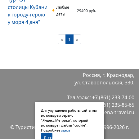
столицы Кубани
Любые
29400 руб.
к городу-герою
даты
у моря 4 дня"
«
1
»
Россия, г. Краснодар,
ул. Ставропольская, 330.
Тел./факс:
+7 (861) 233-74-00
+7 (861) 235-85-65
Для улучшения работы сайта мы
E-mail:
info@selena-travel.ru
используем сервис
"Яндекс.Метрика", который
использует файлы "cookie".
© Туристическая компания "Селена" 1996-2026 г.
Подробнее
здесь
Я согласен(на)