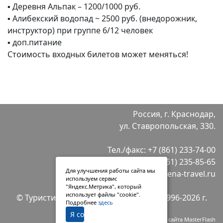
▪ Деревня Альпак – 1200/1000 руб.
▪ Алибекский водопад ~ 2500 руб. (внедорожник,
инструктор) при группе 6/12 человек
▪ доп.питание
Стоимость входных билетов может меняться!
Россия, г. Краснодар,
ул. Ставропольская, 330.
Тел./факс:
+7 (861) 233-74-00
+7 (861) 235-85-65
Для улучшения работы сайта мы
E-mail:
info@selena-travel.ru
используем сервис
"Яндекс.Метрика", который
использует файлы "cookie".
© Туристическая компания "Селена" 1996-2026 г.
Подробнее
здесь
Я согласен(на)
Разработка сайта MasterFlash