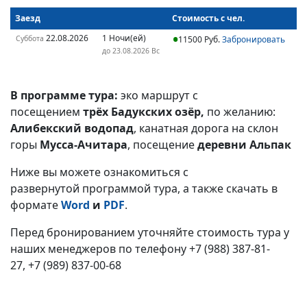
Заезд
Стоимость с чел.
22.08.2026
1 Ночи(ей)
Суббота
11500 Руб.
Забронировать
до 23.08.2026 Вс
В программе тура:
эко маршрут с
посещением
трёх Бадукских озёр,
по желанию:
Алибекский водопад
, канатная дорога на склон
горы
Мусса-Ачитара
, посещение
деревни Альпак
Ниже вы можете ознакомиться с
развернутой программой тура, а также скачать в
формате
Word
и
PDF
.
Перед бронированием уточняйте стоимость тура у
наших менеджеров по телефону
+7 (988) 387-81-
27, +7 (989) 837-00-68